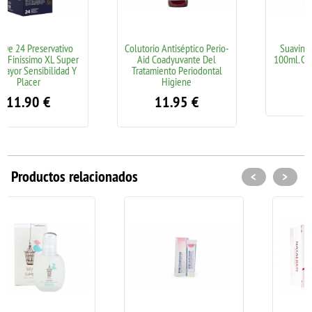
ivo
Colutorio Antiséptico Perio-
Suavinex Baby Cologne
Super
Aid Coadyuvante Del
100ml. Colonia Infantil Baj
ad Y
Tratamiento Periodontal
En Alcohol
Higiene
9.95
€
11.95
€
Productos relacionados
<
>