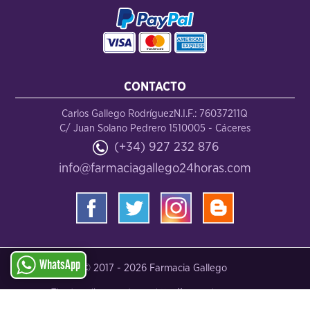
CONTACTO
Carlos Gallego Rodríguez
N.I.F.: 76037211Q
C/ Juan Solano Pedrero 15
10005 - Cáceres
(+34) 927 232 876
info@farmaciagallego24horas.com
WhatsApp
© 2017 -
2026 Farmacia Gallego
Tienda online creada por http://www.urbecom.com