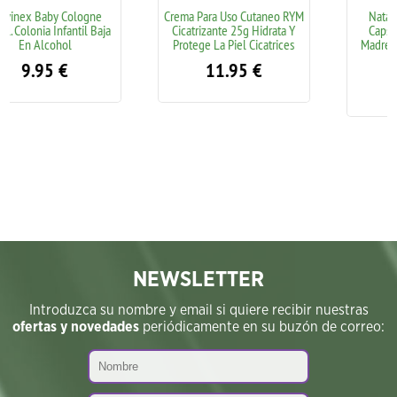
ogne
Crema Para Uso Cutaneo RYM
Natalben Lactancia 60
l Baja
Cicatrizante 25g Hidrata Y
Capsulas Pensado Para
Protege La Piel Cicatrices
Madres Lactancia Matern
Salud
11.95
€
18.95
€
NEWSLETTER
Introduzca su nombre y email si quiere recibir nuestras
ofertas y novedades
periódicamente en su buzón de correo: