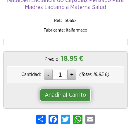
Natalben Lactancia 60 Capsulas Pensado Para
Madres Lactancia Materna Salud
Ref.: 150692
Fabricante: Italfarmaco
18.95
€
Precio:
Cantidad:
(Total:
18.95
€)
Añadir al Carrito
Share
Facebook
Twitter
WhatsApp
Email