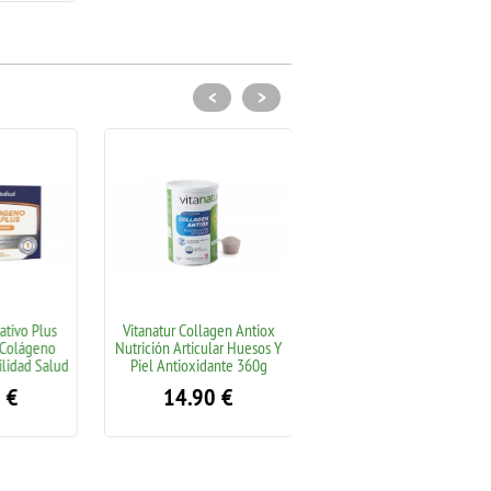
<
>
vo Plus
Vitanatur Collagen Antiox
Natalben Preconceptivo 30
olágeno
Nutrición Articular Huesos Y
Capsulas Contribuye A
dad Salud
Piel Antioxidante 360g
Optimizar Capacidad Procrear
€
14.90
€
12.50
€