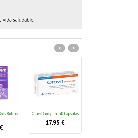
e vida saludable.
<
>
ds Roll-on
Otovit Complex 30 Cápsulas
Crema Bálsamo 123 de
Mustela 100ml.
17.95
€
10.95
€