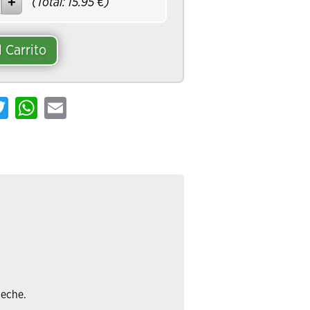
(Total:
15.95
€)
l Carrito
ebook
Twitter
WhatsApp
Email
leche.