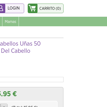
LOGIN
CARRITO (0)
Mamas
abellos Uñas 50
 Del Cabello
5.95
€