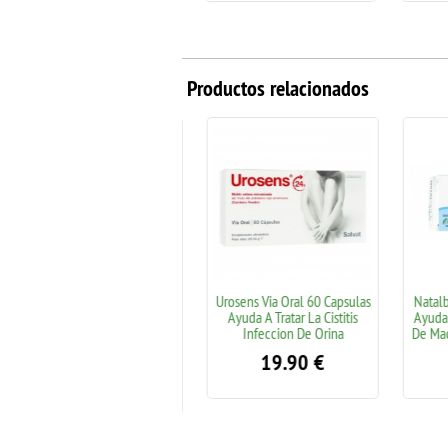
Productos relacionados
Natalben Lactancia 60
Urosens Via Oral 60 Capsulas
Natalben
Capsulas Pensado Para
Ayuda A Tratar La Cistitis
Ayuda A 
Madres Lactancia Materna
Infeccion De Orina
De Madr
Salud
19.90
€
18.95
€