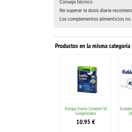
Consejo técnico
No superar la dosis diaria recomen
Los complementos alimenticios no so
Productos en la misma categoría
Kukident Pro Fijación Todo el
Kneipp Sueño Complet 30
Kukident 
Día Sin Sabor 70 gr
Comprimidos
Día 
14.95
€
10.95
€