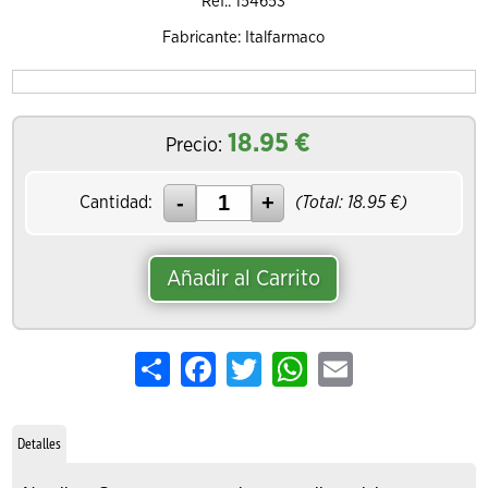
Ref.: 154653
Fabricante: Italfarmaco
18.95
€
Precio:
Cantidad:
(Total:
18.95
€)
Añadir al Carrito
Share
Facebook
Twitter
WhatsApp
Email
Detalles