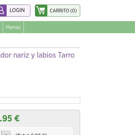
LOGIN
CARRITO (0)
Mamas
or nariz y labios Tarro
.95
€