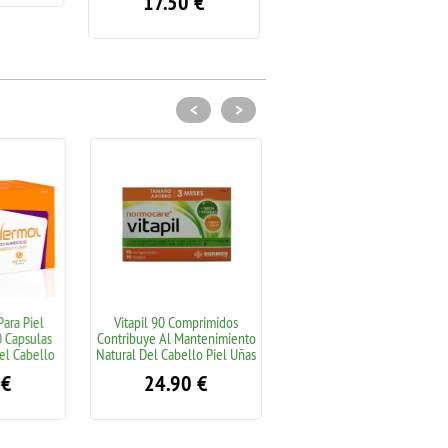
17.50
€
<
>
ra Piel
Vitapil 90 Comprimidos
Mustela Hydra Bebé Leche
Capsulas
Contribuye Al Mantenimiento
Corporal Natural 500ml.
l Cabello
Natural Del Cabello Piel Uñas
Hidrata La Piel Forma Rapida
€
24.90
€
10.95
€