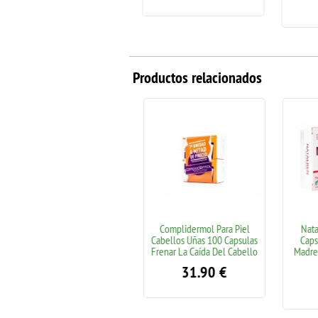
Productos relacionados
Nutira Forte 30 Capsulas
Complidermol Para Piel
Natal
Lactosa Contribuye A Una
Cabellos Uñas 100 Capsulas
Capsu
Mejor Digestion De Los
Frenar La Caída Del Cabello
Madres 
Lacteos
31.90
€
13.50
€