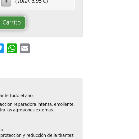
(Total:
6.95
€)
l Carrito
ebook
Twitter
WhatsApp
Email
ante todo el año.
 acción reparadora intensa, emoliente,
tra las agresiones externas.
co.
protección y reducción de la tirantez