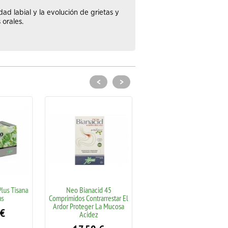
d labial y la evolución de grietas y
 orales.
<
>
us Tisana
Neo Bianacid 45
Fitonasal Spray Concentrado
s
Comprimidos Contrarrestar El
Aboca Nasal Descongestion
Ardor Proteger La Mucosa
Alergias Resfriados Salud
€
Acidez
12.50
€