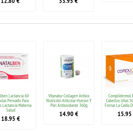
12.80
€
33.95
€
ben Lactancia 60
Vitanatur Collagen Antiox
Complidermol Pa
las Pensado Para
Nutrición Articular Huesos Y
Cabellos Uñas 50 
Lactancia Materna
Piel Antioxidante 360g
Frenar La Caída De
Salud
14.90
€
15.95
18.95
€