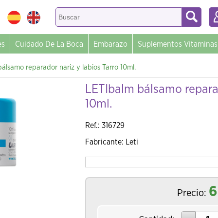
es
Cuidado De La Boca
Embarazo
Suplementos Vitaminas
álsamo reparador nariz y labios Tarro 10ml.
LETIbalm bálsamo reparad
10ml.
Ref.: 316729
Fabricante: Leti
6
Precio: