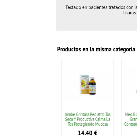
Testado en pacientes tratados con i
fisuras
Productos en la misma categoría
Aboca Finocarbo Plus 50
Jarabe Grintuss Pediatric Tos
Neo Bia
Cápsulas
Seca Y Productiva Calma La
Gran
Tos Protegiendo Mucosa
Contrarr
21.90
€
14.40
€