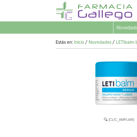
Novedad
Estás en:
Inicio
/
Novedades
/
LETIbalm b
[CLIC_AMPLIAR]