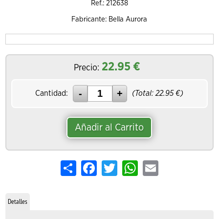
Ref.: 212638
Fabricante: Bella Aurora
22.95
€
Precio:
Cantidad:
(Total:
22.95
€)
Añadir al Carrito
Share
Facebook
Twitter
WhatsApp
Email
Detalles