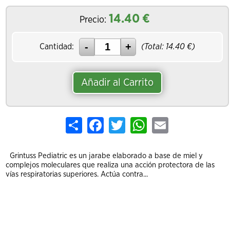
14.40
€
Precio:
Cantidad:
(Total:
14.40
€)
Añadir al Carrito
Share
Facebook
Twitter
WhatsApp
Email
Grintuss Pediatric es un jarabe elaborado a base de miel y
complejos moleculares que realiza una acción protectora de las
vías respiratorias superiores. Actúa contra...